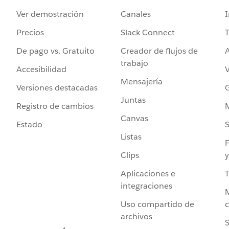
Ver demostración
Canales
I
Precios
Slack Connect
T
De pago vs. Gratuito
Creador de flujos de
A
trabajo
Accesibilidad
Mensajería
Versiones destacadas
G
Juntas
Registro de cambios
Canvas
Estado
Listas
F
Clips
y
Aplicaciones e
integraciones
Uso compartido de
archivos
S