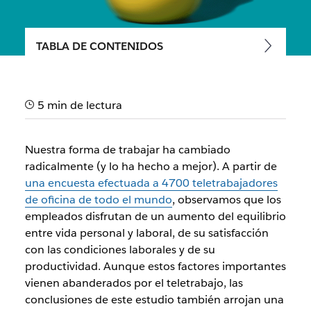
TABLA DE CONTENIDOS
Fomenta un lugar de trabajo
digital más inclusivo con
5 min de lectura
Slack
Consejos para ayudar a los empleados a sentirse como en
Nuestra forma de trabajar ha cambiado
casa, trabajen desde donde trabajen
radicalmente (y lo ha hecho a mejor). A partir de
una encuesta efectuada a 4700 teletrabajadores
de oficina de todo el mundo
, observamos que los
empleados disfrutan de un aumento del equilibrio
entre vida personal y laboral, de su satisfacción
con las condiciones laborales y de su
productividad. Aunque estos factores importantes
vienen abanderados por el teletrabajo, las
conclusiones de este estudio también arrojan una