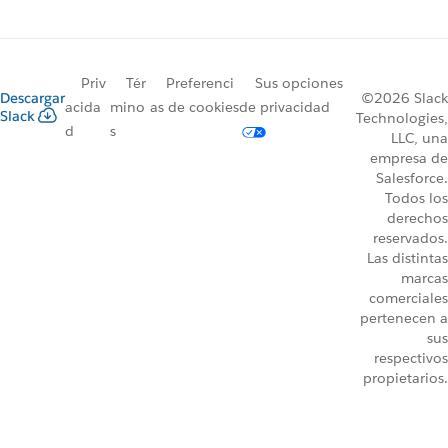
Priv
Tér
Preferenci
Sus opciones
Descargar
©2026 Slack
acida
mino
as de cookies
de privacidad
Slack
Technologies,
d
s
LLC, una
empresa de
Salesforce.
Todos los
derechos
reservados.
Las distintas
marcas
comerciales
pertenecen a
sus
respectivos
propietarios.