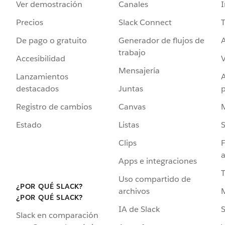
Ver demostración
Canales
I
Precios
Slack Connect
T
De pago o gratuito
Generador de flujos de
A
trabajo
Accesibilidad
Mensajería
Lanzamientos
destacados
Juntas
Registro de cambios
Canvas
Estado
Listas
Clips
F
a
Apps e integraciones
Uso compartido de
¿POR QUÉ SLACK?
archivos
¿POR QUÉ SLACK?
IA de Slack
S
Slack en comparación