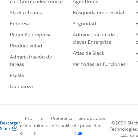
Agentforce
V
con Correo electrónico
Búsqueda empresarial
S
Slack o Teams
Seguridad
Empresa
Administración de
S
Pequeña empresa
claves Enterprise
b
Productividad
Atlas de Slack
V
Administración de
s
Ver todas las funciones
tareas
Escala
Confianza
Priv
Tér
Preferenci
Sus opciones
Descargar
©2026 Slack
acida
mino
as de cookies
de privacidad
Slack
Technologies,
d
s
LLC, una