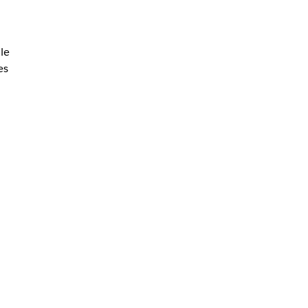
le
es