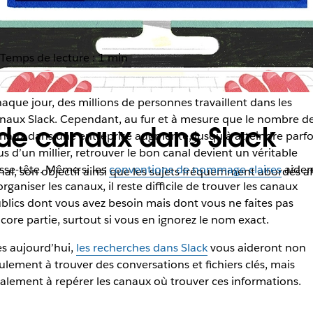
Temps de lecture : 1 min
aque jour, des millions de personnes travaillent dans les
naux Slack. Cependant, au fur et à mesure que le nombre d
 de canaux dans Slack
naux dans une entreprise augmente, jusqu’à atteindre parfo
us d’un millier, retrouver le bon canal devient un véritable
sse-tête. Même si les
conventions de nommage claires
aiden
, son objectif ainsi que les sujets fréquemment abordés afin 
organiser les canaux, il reste difficile de trouver les canaux
blics dont vous avez besoin mais dont vous ne faites pas
core partie, surtout si vous en ignorez le nom exact.
s aujourd’hui,
les recherches dans Slack
vous aideront non
ulement à trouver des conversations et fichiers clés, mais
alement à repérer les canaux où trouver ces informations.