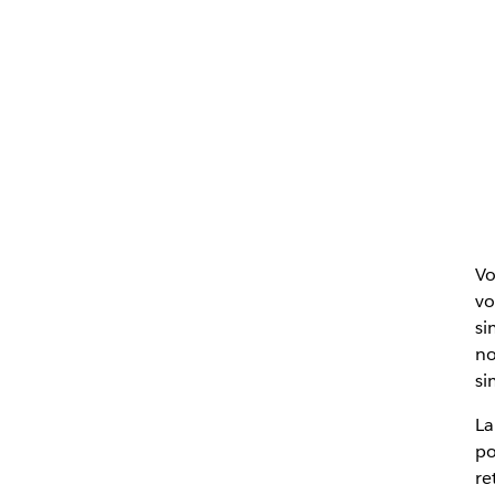
Vo
vo
si
no
si
La
po
re