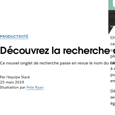
PRODUCTIVITÉ
Ch
ca
Découvrez la recherche
ca
pl
ca
Ce nouvel onglet de recherche passe en revue le nom du canal
à 
pu
Par l’équipe Slack
en
25 mars 2019
Illustration par
Pete Ryan
Dè
se
ég