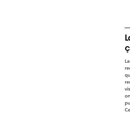
L
ç
La
re
qu
re
vi
on
pu
Ce