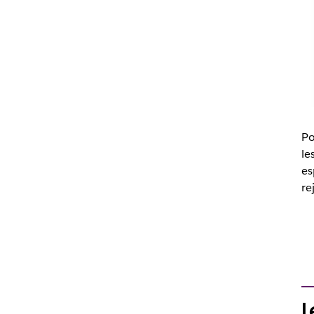
Po
le
es
re
L