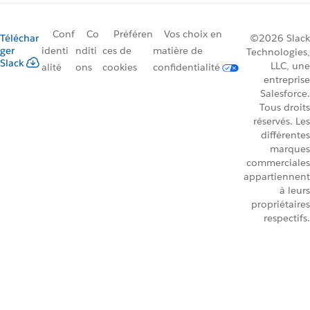
Conf
Co
Préféren
Vos choix en
Téléchar
©2026 Slack
ger
identi
nditi
ces de
matière de
Technologies,
Slack
LLC, une
alité
ons
cookies
confidentialité
entreprise
Salesforce.
Tous droits
réservés. Les
différentes
marques
commerciales
appartiennent
à leurs
propriétaires
respectifs.