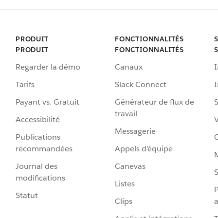
PRODUIT
FONCTIONNALITÉS
PRODUIT
FONCTIONNALITÉS
Regarder la démo
Canaux
I
Tarifs
Slack Connect
Payant vs. Gratuit
Générateur de flux de
S
travail
Accessibilité
Messagerie
Publications
G
recommandées
Appels d’équipe
Journal des
Canevas
S
modifications
Listes
P
Statut
Clips
a