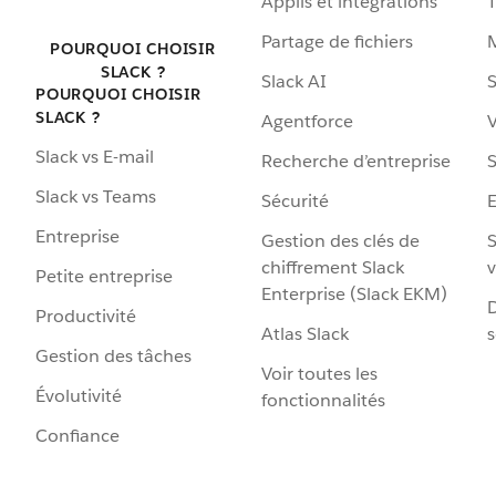
Applis et intégrations
Partage de fichiers
POURQUOI CHOISIR
SLACK ?
Slack AI
S
POURQUOI CHOISIR
SLACK ?
Agentforce
V
Slack vs E-mail
Recherche d’entreprise
S
Slack vs Teams
Sécurité
Entreprise
Gestion des clés de
S
chiffrement Slack
v
Petite entreprise
Enterprise (Slack EKM)
D
Productivité
Atlas Slack
s
Gestion des tâches
Voir toutes les
Évolutivité
fonctionnalités
Confiance