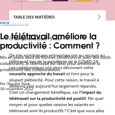
TABLE DES MATIÈRES
PRODUCTIVITÉ
Le télétravail améliore la
Temps de lecture : 5 min
productivité : Comment ?
De très nombreuses entreprises ont eu recours au
Mis en place dans de bonnes conditions et avec des outils
télétravail lors de la pandémie de la COVID-19.
collaboratifs, le télétravail est idéal pour améliorer la
Les collaborateurs ont alors découvert cette
productivité des collaborateurs.
nouvelle approche du travail
et l’ont pour la
plupart plébiscité. Pour cette raison, le travail à
Par l’équipe Slack
distance s’est aujourd’hui largement répandu.
30 novembre 2022
C’est un changement bénéfique, car
l’impact du
télétravail sur la productivité est positif.
Par quel
moyen et pour quelles raisons les salariés en
télétravail sont-ils productifs ? C’est que vous allez