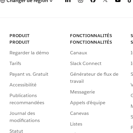
Changer de région
PRODUIT
FONCTIONNALITÉS
PRODUIT
FONCTIONNALITÉS
Regarder la démo
Canaux
I
Tarifs
Slack Connect
Payant vs. Gratuit
Générateur de flux de
S
travail
Accessibilité
Messagerie
Publications
G
recommandées
Appels d’équipe
Journal des
Canevas
S
modifications
Listes
P
Statut