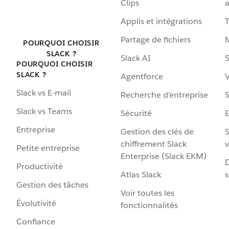
Clips
a
Applis et intégrations
Partage de fichiers
POURQUOI CHOISIR
SLACK ?
Slack AI
S
POURQUOI CHOISIR
SLACK ?
Agentforce
V
Slack vs E-mail
Recherche d’entreprise
S
Slack vs Teams
Sécurité
Entreprise
Gestion des clés de
S
chiffrement Slack
v
Petite entreprise
Enterprise (Slack EKM)
D
Productivité
Atlas Slack
s
Gestion des tâches
Voir toutes les
Évolutivité
fonctionnalités
Confiance