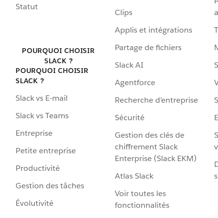
P
Statut
Clips
a
Applis et intégrations
Partage de fichiers
POURQUOI CHOISIR
SLACK ?
Slack AI
S
POURQUOI CHOISIR
SLACK ?
Agentforce
V
Slack vs E-mail
Recherche d’entreprise
S
Slack vs Teams
Sécurité
Entreprise
Gestion des clés de
S
chiffrement Slack
v
Petite entreprise
Enterprise (Slack EKM)
D
Productivité
Atlas Slack
s
Gestion des tâches
Voir toutes les
Évolutivité
fonctionnalités