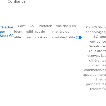
Confiance
Conf
Co
Préféren
Vos choix en
Téléchar
©2026 Slack
ger
identi
nditi
ces de
matière de
Technologies,
Slack
LLC, une
alité
ons
cookies
confidentialité
entreprise
Salesforce.
Tous droits
réservés. Les
différentes
marques
commerciales
appartiennent
à leurs
propriétaires
respectifs.