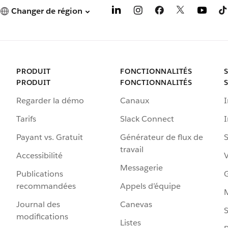
Changer de région
PRODUIT
FONCTIONNALITÉS
PRODUIT
FONCTIONNALITÉS
Regarder la démo
Canaux
I
Tarifs
Slack Connect
Payant vs. Gratuit
Générateur de flux de
S
travail
Accessibilité
Messagerie
Publications
G
recommandées
Appels d’équipe
Journal des
Canevas
S
modifications
Listes