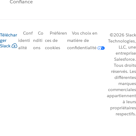
Confiance
Conf
Co
Préféren
Vos choix en
Téléchar
©2026 Slack
ger
identi
nditi
ces de
matière de
Technologies,
Slack
LLC, une
alité
ons
cookies
confidentialité
entreprise
Salesforce.
Tous droits
réservés. Les
différentes
marques
commerciales
appartiennent
à leurs
propriétaires
respectifs.