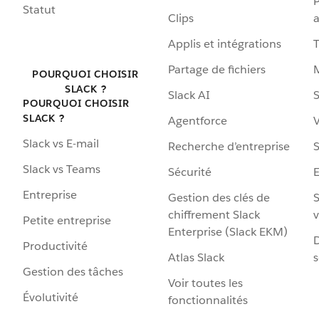
P
Statut
Clips
a
Applis et intégrations
Partage de fichiers
POURQUOI CHOISIR
SLACK ?
Slack AI
S
POURQUOI CHOISIR
SLACK ?
Agentforce
V
Slack vs E-mail
Recherche d’entreprise
S
Slack vs Teams
Sécurité
Entreprise
Gestion des clés de
S
chiffrement Slack
v
Petite entreprise
Enterprise (Slack EKM)
D
Productivité
Atlas Slack
s
Gestion des tâches
Voir toutes les
Évolutivité
fonctionnalités