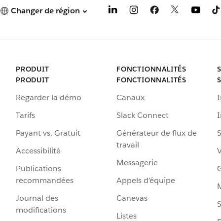
Changer de région
PRODUIT
FONCTIONNALITÉS
PRODUIT
FONCTIONNALITÉS
Regarder la démo
Canaux
I
Tarifs
Slack Connect
Payant vs. Gratuit
Générateur de flux de
S
travail
Accessibilité
Messagerie
Publications
G
recommandées
Appels d’équipe
Journal des
Canevas
S
modifications
Listes