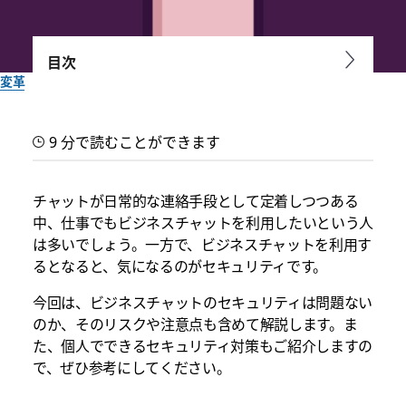
目次
変革
チャットのセキュリティはビ
9 分で読むことができます
ジネスで通用する？リスクや
注意点を解説
チャットが日常的な連絡手段として定着しつつある
中、仕事でもビジネスチャットを利用したいという人
は多いでしょう。一方で、ビジネスチャットを利用す
仕事でチャットを利用したい場合、気になるのがセキュリティ
るとなると、気になるのがセキュリティです。
です。ビジネスチャットのセキュリティレベルのほか、利用す
るうえでのリスクや注意点などを紹介します。
今回は、ビジネスチャットのセキュリティは問題ない
のか、そのリスクや注意点も含めて解説します。ま
Slack チーム一同作成
た、個人でできるセキュリティ対策もご紹介しますの
2022年10月9日
で、ぜひ参考にしてください。