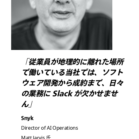
「従業員が地理的に離れた場所
で働いている当社では、ソフト
ウェア開発から成約まで、日々
の業務に Slack が欠かせませ
ん」
Snyk
Director of AI Operations
Matt Jarvis 氏