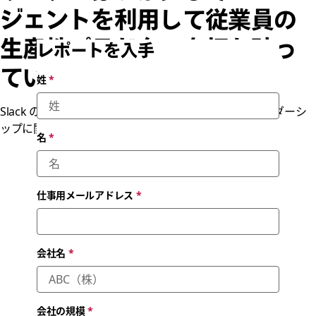
ジェントを利用して従業員の
生産性パラドクスを打ち破っ
レポートを入手
ているか
姓
*
Slack の依頼による Forrester Consulting のソートリーダーシ
ップに関する報告書（2025 年 7 月）
名
*
仕事用メールアドレス
*
会社名
*
会社の規模
*