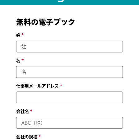
How IT leaders are connecting teams, tools and partners in a
work-from-anywhere world
無料の電子ブック
姓
*
名
*
仕事用メールアドレス
*
会社名
*
会社の規模
*