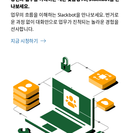
나보세요.
업무의 흐름을 이해하는 Slackbot을 만나보세요. 번거로
운 과정 없이 대화만으로 업무가 진척되는 놀라운 경험을
선사합니다.
지금 시청하기
링
크
가
새
탭
에
서
열
릴
수
있