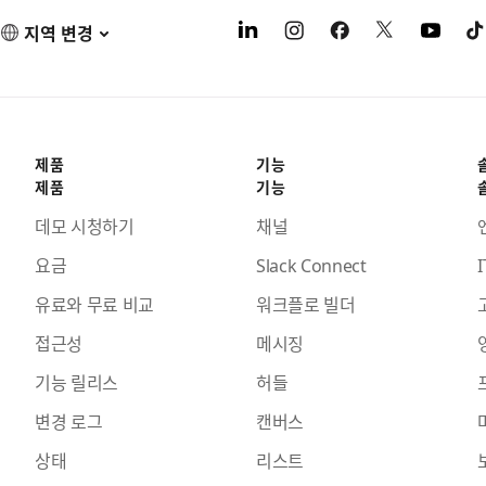
지역 변경
제품
기능
제품
기능
데모 시청하기
채널
요금
Slack Connect
I
유료와 무료 비교
워크플로 빌더
접근성
메시징
기능 릴리스
허들
변경 로그
캔버스
상태
리스트