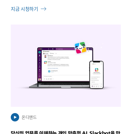
지금 시청하기
링
크
가
새
탭
에
서
열
릴
수
있
음
온디맨드
당신의 업무를 이해하는 개인 맞춤형 AI, Slackbot을 만