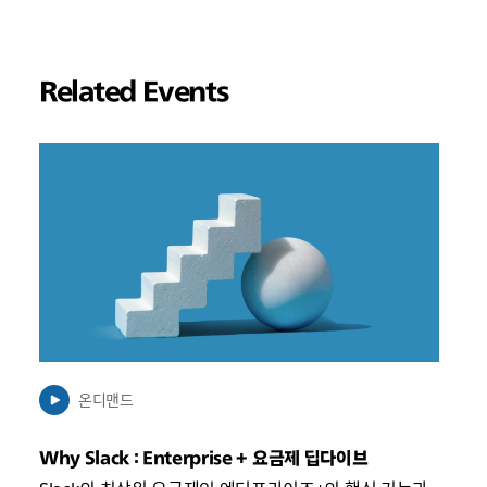
Related Events
링
크
가
새
탭
에
서
열
릴
수
온디맨드
있
음
Why Slack : Enterprise + 요금제 딥다이브