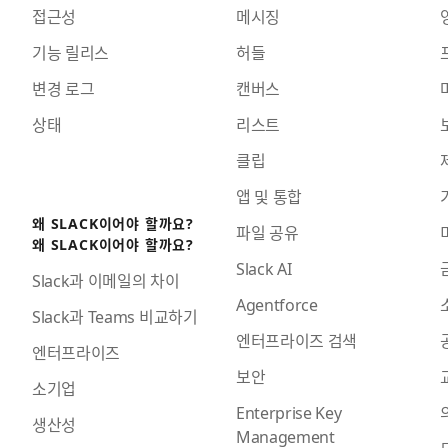
접근성
메시징
기능 릴리스
허들
변경 로그
캔버스
상태
리스트
클립
앱 및 통합
왜 SLACK이어야 할까요?
파일 공유
왜 SLACK이어야 할까요?
Slack AI
Slack과 이메일의 차이
Agentforce
Slack과 Teams 비교하기
엔터프라이즈 검색
엔터프라이즈
보안
소기업
Enterprise Key
생산성
Management