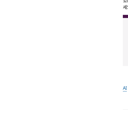
였
세
AI