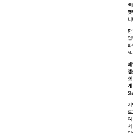
빠
했
니
한
업
파
S
매
앱
형
게
S
지
르
여
서