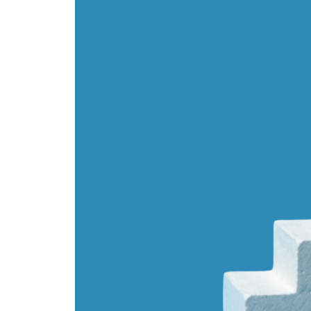
가
새
탭
에
서
열
릴
수
있
음