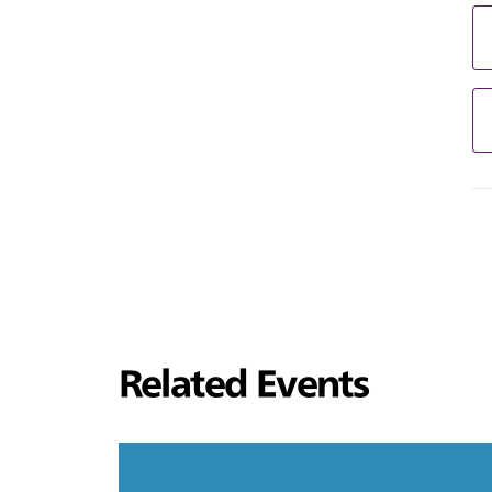
Related Events
링
크