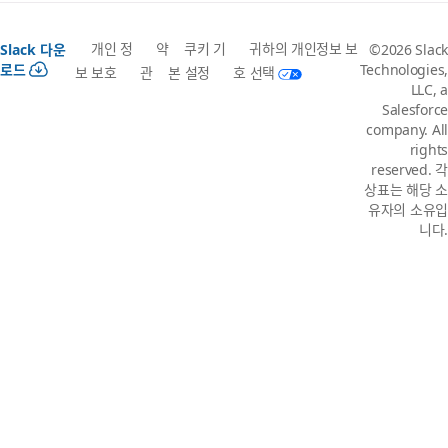
개인 정
약
쿠키 기
귀하의 개인정보 보
Slack 다운
©2026 Slack
로드
Technologies,
보 보호
관
본 설정
호 선택
LLC, a
Salesforce
company. All
rights
reserved. 각
상표는 해당 소
유자의 소유입
니다.