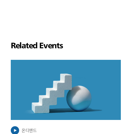
Related Events
링
크
가
새
탭
에
서
열
릴
수
온디맨드