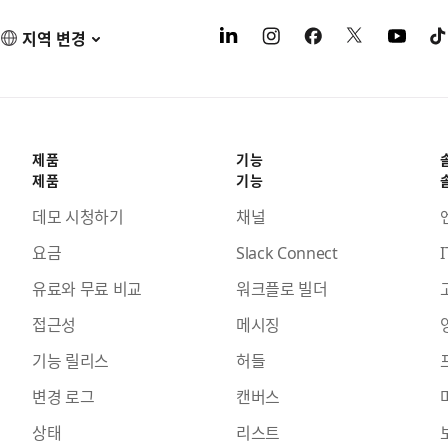
지역 변경
제품
기능
제품
기능
데모 시청하기
채널
요금
Slack Connect
I
유료와 무료 비교
워크플로 빌더
접근성
메시징
기능 릴리스
허들
변경 로그
캔버스
상태
리스트