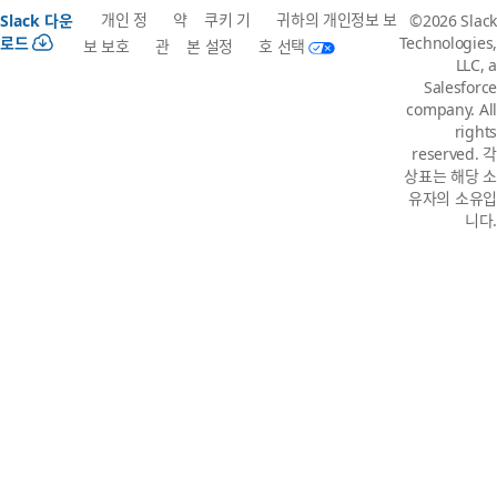
개인 정
약
쿠키 기
귀하의 개인정보 보
Slack 다운
©2026 Slack
로드
Technologies,
보 보호
관
본 설정
호 선택
LLC, a
Salesforce
company. All
rights
reserved. 각
상표는 해당 소
유자의 소유입
니다.