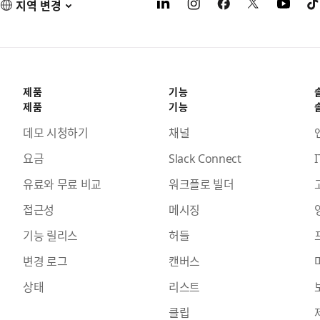
지역 변경
제품
기능
제품
기능
데모 시청하기
채널
요금
Slack Connect
I
유료와 무료 비교
워크플로 빌더
접근성
메시징
기능 릴리스
허들
변경 로그
캔버스
상태
리스트
클립