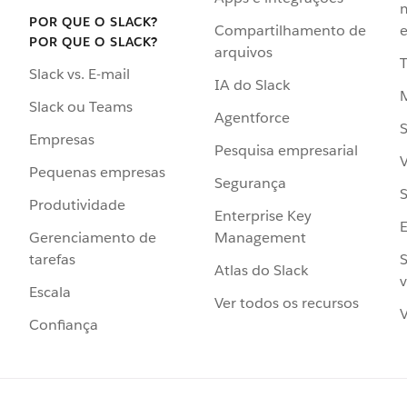
POR QUE O SLACK?
Compartilhamento de
e
POR QUE O SLACK?
arquivos
Slack vs. E-mail
IA do Slack
Slack ou Teams
Agentforce
S
Empresas
Pesquisa empresarial
V
Pequenas empresas
Segurança
S
Produtividade
Enterprise Key
Management
Gerenciamento de
S
tarefas
Atlas do Slack
v
Escala
Ver todos os recursos
V
Confiança