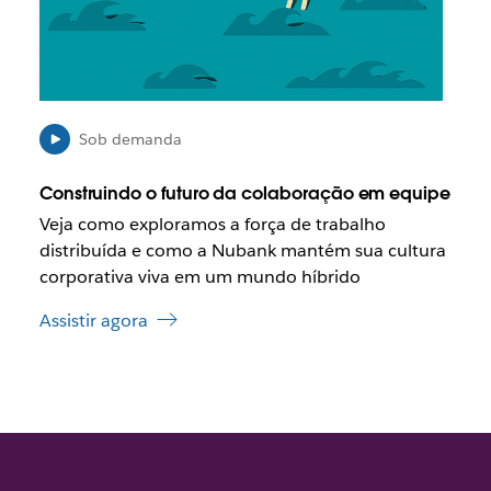
v
e
l
q
u
e
Sob demanda
o
l
Construindo o futuro da colaboração em equipe
i
Veja como exploramos a força de trabalho
n
distribuída e como a Nubank mantém sua cultura
k
s
corporativa viva em um mundo híbrido
e
Assistir agora
j
a
a
b
e
r
t
o