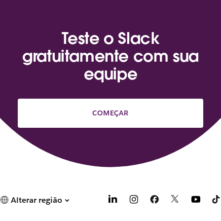
e
m
u
Teste o Slack
m
a
gratuitamente com sua
n
equipe
o
v
a
g
u
COMEÇAR
i
a
.
Alterar região