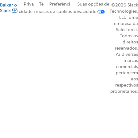
Priva
Te
Preferênci
Suas opções de
Baixar o
©2026 Slack
Slack
Technologies,
cidade
rmos
as de cookies
privacidade
LLC, uma
empresa da
Salesforce.
Todos os
direitos
reservados.
As diversas
marcas
comerciais
pertencem
aos
respectivos
proprietários.