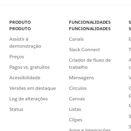
PRODUTO
FUNCIONALIDADES
PRODUTO
FUNCIONALIDADES
Assistir à
Canais
demonstração
Slack Connect
T
Preços
Criador de fluxo de
Pagos vs. gratuitos
trabalho
c
Acessibilidade
Mensagens
Versões em destaque
Círculos
p
Log de alterações
Canvas
Status
Listas
Clipes
S
Apps e integrações