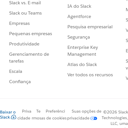
Slack vs. E-mail
IA do Slack
Slack ou Teams
Agentforce
S
Empresas
Pesquisa empresarial
V
Pequenas empresas
Segurança
S
Produtividade
Enterprise Key
Management
Gerenciamento de
S
tarefas
Atlas do Slack
v
Escala
Ver todos os recursos
V
Confiança
Priva
Te
Preferênci
Suas opções de
Baixar o
©2026 Slack
Slack
Technologies,
cidade
rmos
as de cookies
privacidade
LLC, uma