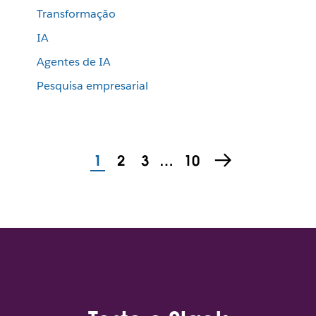
Transformação
IA
Agentes de IA
Pesquisa empresarial
1
2
3
…
10