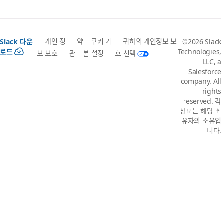
개인 정
약
쿠키 기
귀하의 개인정보 보
Slack 다운
©2026 Slack
로드
Technologies,
보 보호
관
본 설정
호 선택
LLC, a
Salesforce
company. All
rights
reserved. 각
상표는 해당 소
유자의 소유입
니다.