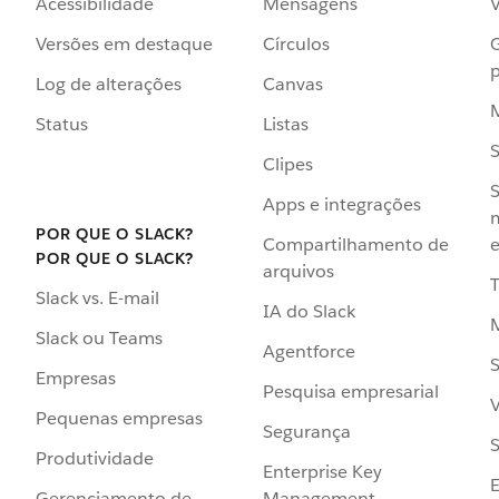
Acessibilidade
Mensagens
Versões em destaque
Círculos
p
Log de alterações
Canvas
Status
Listas
Clipes
S
Apps e integrações
POR QUE O SLACK?
Compartilhamento de
e
POR QUE O SLACK?
arquivos
Slack vs. E-mail
IA do Slack
Slack ou Teams
Agentforce
S
Empresas
Pesquisa empresarial
V
Pequenas empresas
Segurança
S
Produtividade
Enterprise Key
Management
Gerenciamento de