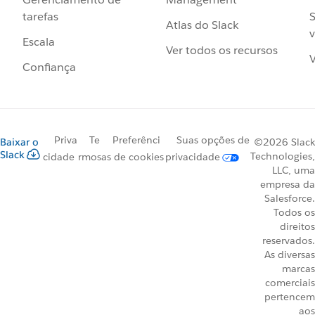
S
tarefas
Atlas do Slack
v
Escala
Ver todos os recursos
V
Confiança
Priva
Te
Preferênci
Suas opções de
Baixar o
©2026 Slack
Slack
Technologies,
cidade
rmos
as de cookies
privacidade
LLC, uma
empresa da
Salesforce.
Todos os
direitos
reservados.
As diversas
marcas
comerciais
pertencem
aos