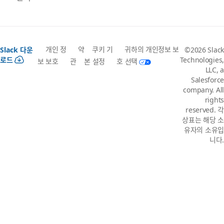
개인 정
약
쿠키 기
귀하의 개인정보 보
Slack 다운
©2026 Slack
로드
Technologies,
보 보호
관
본 설정
호 선택
LLC, a
Salesforce
company. All
rights
reserved. 각
상표는 해당 소
유자의 소유입
니다.