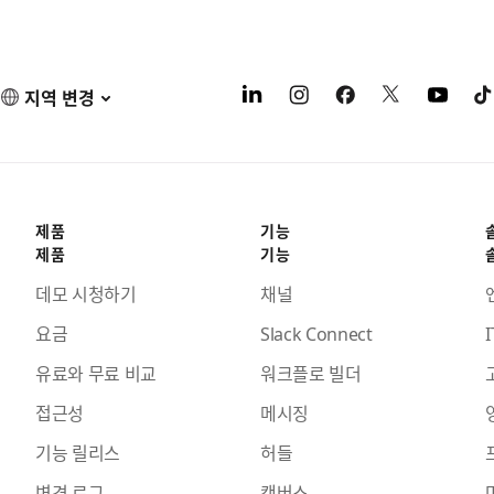
지역 변경
제품
기능
제품
기능
데모 시청하기
채널
요금
Slack Connect
I
유료와 무료 비교
워크플로 빌더
접근성
메시징
기능 릴리스
허들
변경 로그
캔버스