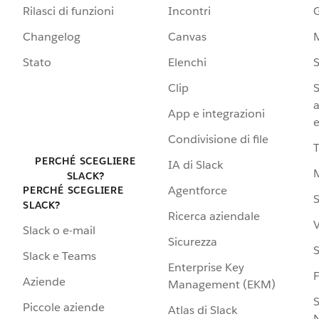
Rilasci di funzioni
Incontri
G
Changelog
Canvas
Stato
Elenchi
S
Clip
S
a
App e integrazioni
e
Condivisione di file
PERCHÉ SCEGLIERE
IA di Slack
SLACK?
Agentforce
PERCHÉ SCEGLIERE
S
SLACK?
Ricerca aziendale
V
Slack o e-mail
Sicurezza
S
Slack e Teams
Enterprise Key
Aziende
Management (EKM)
S
Piccole aziende
Atlas di Slack
N