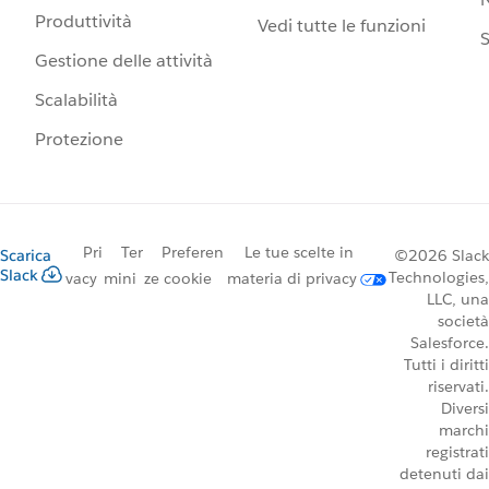
Produttività
Vedi tutte le funzioni
S
Gestione delle attività
Scalabilità
Protezione
Pri
Ter
Preferen
Le tue scelte in
Scarica
©2026 Slack
Slack
Technologies,
vacy
mini
ze cookie
materia di privacy
LLC, una
società
Salesforce.
Tutti i diritti
riservati.
Diversi
marchi
registrati
detenuti dai