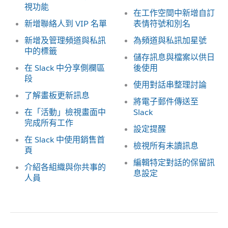
視功能
在工作空間中新增自訂
新增聯絡人到 VIP 名單
表情符號和別名
新增及管理頻道與私訊
為頻道與私訊加星號
中的標籤
儲存訊息與檔案以供日
在 Slack 中分享側欄區
後使用
段
使用對話串整理討論
了解畫板更新訊息
將電子郵件傳送至
在「活動」檢視畫面中
Slack
完成所有工作
設定提醒
在 Slack 中使用銷售首
檢視所有未讀訊息
頁
編輯特定對話的保留訊
介紹各組織與你共事的
息設定
人員