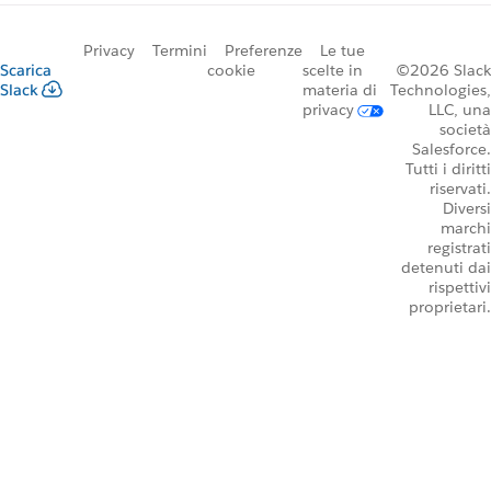
Privacy
Termini
Preferenze
Le tue
Scarica
cookie
scelte in
©2026 Slack
Slack
materia di
Technologies,
privacy
LLC, una
società
Salesforce.
Tutti i diritti
riservati.
Diversi
marchi
registrati
detenuti dai
rispettivi
proprietari.