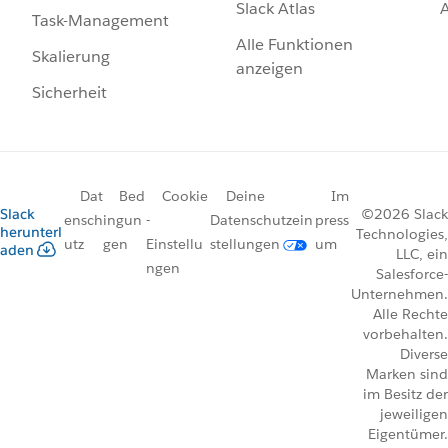
Slack Atlas
Task-Management
Alle Funktionen
Skalierung
anzeigen
Sicherheit
Dat
Bed
Cookie
Deine
Im
Slack
©2026 Slack
ensch
ingun
-
Datenschutzein
press
herunterl
Technologies,
utz
gen
Einstellu
stellungen
um
aden
LLC, ein
ngen
Salesforce-
Unternehmen.
Alle Rechte
vorbehalten.
Diverse
Marken sind
im Besitz der
jeweiligen
Eigentümer.