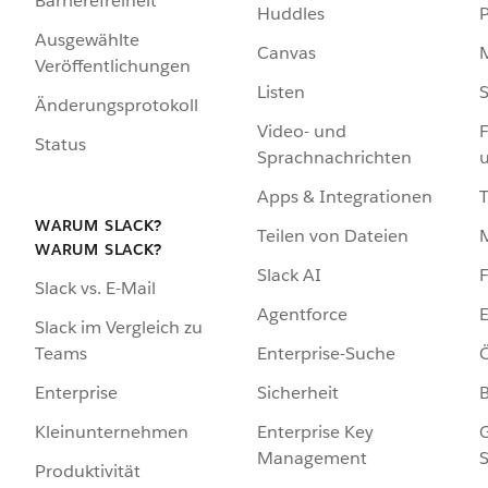
Barrierefreiheit
Huddles
Ausgewählte
Canvas
Veröffentlichungen
Listen
S
Änderungsprotokoll
Video- und
F
Status
Sprachnachrichten
Apps & Integrationen
WARUM SLACK?
Teilen von Dateien
WARUM SLACK?
Slack AI
F
Slack vs. E-Mail
Agentforce
E
Slack im Vergleich zu
Enterprise-Suche
Ö
Teams
Sicherheit
Enterprise
Enterprise Key
G
Kleinunternehmen
Management
S
Produktivität