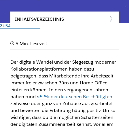
INHALTSVERZEICHNIS
ZUSAMMENARBEIT
Wie du die
5 Min. Lesezeit
Mitarbeitermotivation im
Home-Office förderst
Der digitale Wandel und der Siegeszug moderner
Kollaborationsplattformen haben dazu
Best Practices für die digitale Zusammenarbeit: So steigerst
beigetragen, dass Mitarbeitende ihre Arbeitszeit
du das Team-Gefühl unter Remote Workern und motivierst
immer freier zwischen Büro und Home-Office
sie zu Top-Leistungen.
einteilen können. In den vergangenen Jahren
haben rund
45 % der deutschen Beschäftigten
zeitweise oder ganz von Zuhause aus gearbeitet
Vom Slack-Team
20. Dezember 2023
und bewerten die Erfahrung häufig positiv. Umso
wichtiger, dass du die möglichen Schattenseiten
der digitalen Zusammenarbeit kennst. Vor allem