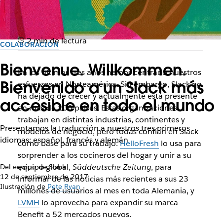
2 min de lectura
COLABORACIÓN
Bienvenue. Willkommen.
En los últimos tres años hemos centrado nuestros
Bienvenido a un Slack más
esfuerzos en Norteamérica. Sin embargo, Slack no
ha dejado de crecer y actualmente está presente
accesible en todo el mundo
en más de 100 países. Estas organizaciones
trabajan en distintas industrias, continentes y
Presentamos la traducción a nuestros tres primeros
modelos de negocio, pero todas confían en Slack
idiomas: español, francés y alemán
como base para su trabajo:
HelloFresh
lo usa para
sorprender a los cocineros del hogar y unir a su
equipo global,
Süddeutsche Zeitung
, para
Del equipo de Slack
12 de septiembre de 2017
informar de las noticias más recientes a sus 23
Ilustración de
Pete Ryan
millones de usuarios al mes en toda Alemania, y
LVMH
lo aprovecha para expandir su marca
Benefit a 52 mercados nuevos.