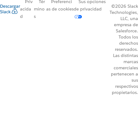
Priv
Tér
Preferenci
Sus opciones
Descargar
©2026 Slack
acida
mino
as de cookies
de privacidad
Slack
Technologies,
d
s
LLC, una
empresa de
Salesforce.
Todos los
derechos
reservados.
Las distintas
marcas
comerciales
pertenecen a
sus
respectivos
propietarios.