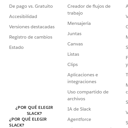
De pago vs. Gratuito
Creador de flujos de
A
trabajo
Accesibilidad
Mensajería
Versiones destacadas
G
Juntas
Registro de cambios
Canvas
Estado
Listas
F
Clips
y
Aplicaciones e
integraciones
Uso compartido de
archivos
S
¿POR QUÉ ELEGIR
IA de Slack
V
SLACK?
Agentforce
¿POR QUÉ ELEGIR
S
SLACK?