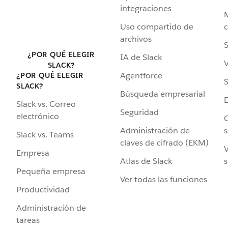
integraciones
Uso compartido de
archivos
S
¿POR QUÉ ELEGIR
IA de Slack
V
SLACK?
Agentforce
¿POR QUÉ ELEGIR
S
SLACK?
Búsqueda empresarial
Slack vs. Correo
Seguridad
electrónico
C
Administración de
s
Slack vs. Teams
claves de cifrado (EKM)
V
Empresa
Atlas de Slack
s
Pequeña empresa
Ver todas las funciones
Productividad
Administración de
tareas