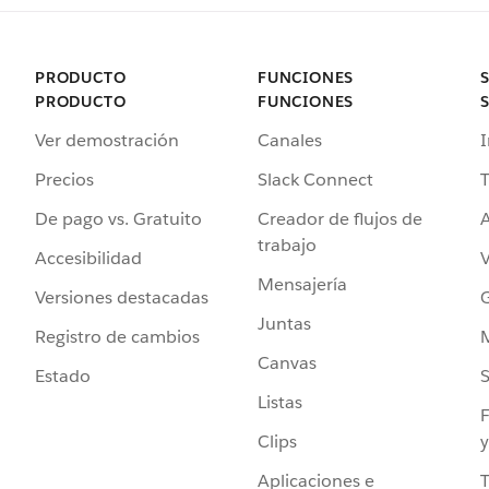
PRODUCTO
FUNCIONES
PRODUCTO
FUNCIONES
Ver demostración
Canales
I
Precios
Slack Connect
T
De pago vs. Gratuito
Creador de flujos de
A
trabajo
Accesibilidad
Mensajería
Versiones destacadas
G
Juntas
Registro de cambios
Canvas
Estado
Listas
F
Clips
y
Aplicaciones e