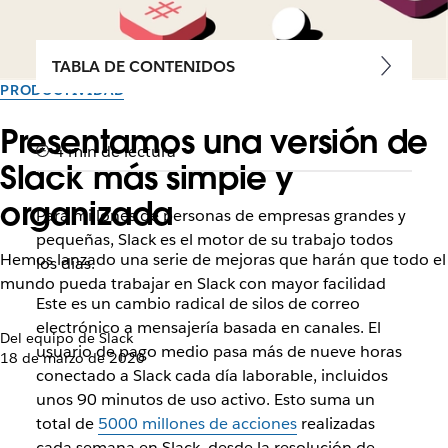
TABLA DE CONTENIDOS
PRODUCTIVIDAD
Presentamos una versión de
4 min de lectura
Slack más simple y
organizada
Para millones de personas de empresas grandes y
pequeñas, Slack es el motor de su trabajo todos
Hemos lanzado una serie de mejoras que harán que todo el
los días.
mundo pueda trabajar en Slack con mayor facilidad
Este es un cambio radical de silos de correo
electrónico a mensajería basada en canales. El
Del equipo de Slack
usuario de pago medio pasa más de nueve horas
18 de marzo de 2020
conectado a Slack cada día laborable, incluidos
unos 90 minutos de uso activo. Esto suma un
total de
5000 millones de acciones
realizadas
cada semana en Slack, desde la resolución de