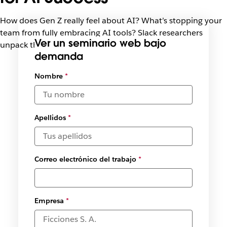
How does Gen Z really feel about AI? What’s stopping your
team from fully embracing AI tools? Slack researchers
Ver un seminario web bajo
unpack the latest findings.
demanda
Seleccionar
Nombre
*
fechas y
zonas
horarias
disponibles
Apellidos
*
*
Correo electrónico del trabajo
*
Empresa
*