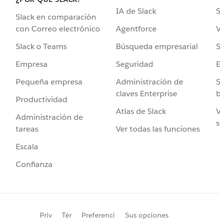
IA de Slack
S
Slack en comparación
Agentforce
V
con Correo electrónico
Búsqueda empresarial
S
Slack o Teams
Seguridad
Empresa
Administración de
S
Pequeña empresa
claves Enterprise
b
Productividad
Atlas de Slack
V
Administración de
s
Ver todas las funciones
tareas
Escala
Confianza
Priv
Tér
Preferenci
Sus opciones