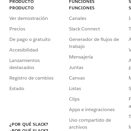
PRODUCTO
FUNCIONES
PRODUCTO
FUNCIONES
Ver demostración
Canales
I
Precios
Slack Connect
T
De pago o gratuito
Generador de flujos de
A
trabajo
Accesibilidad
Mensajería
Lanzamientos
destacados
Juntas
Registro de cambios
Canvas
Estado
Listas
Clips
F
a
Apps e integraciones
Uso compartido de
¿POR QUÉ SLACK?
archivos
¿POR QUÉ SLACK?