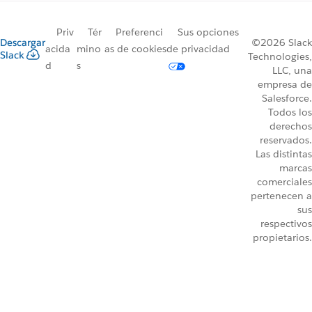
Priv
Tér
Preferenci
Sus opciones
Descargar
©2026 Slack
acida
mino
as de cookies
de privacidad
Slack
Technologies,
d
s
LLC, una
empresa de
Salesforce.
Todos los
derechos
reservados.
Las distintas
marcas
comerciales
pertenecen a
sus
respectivos
propietarios.