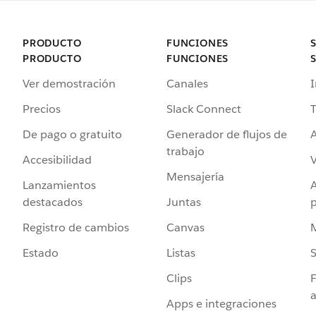
PRODUCTO
FUNCIONES
PRODUCTO
FUNCIONES
Ver demostración
Canales
I
Precios
Slack Connect
T
De pago o gratuito
Generador de flujos de
A
trabajo
Accesibilidad
Mensajería
Lanzamientos
destacados
Juntas
Registro de cambios
Canvas
Estado
Listas
Clips
F
a
Apps e integraciones