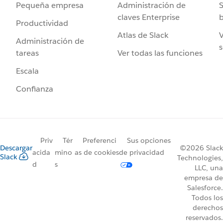
Administración de
S
Pequeña empresa
claves Enterprise
b
Productividad
Atlas de Slack
V
Administración de
s
Ver todas las funciones
tareas
Escala
Confianza
Priv
Tér
Preferenci
Sus opciones
Descargar
©2026 Slack
acida
mino
as de cookies
de privacidad
Slack
Technologies,
d
s
LLC, una
empresa de
Salesforce.
Todos los
derechos
reservados.