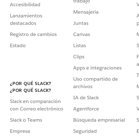
trabajo
Accesibilidad
Mensajería
Lanzamientos
destacados
Juntas
Registro de cambios
Canvas
Estado
Listas
Clips
F
a
Apps e integraciones
Uso compartido de
¿POR QUÉ SLACK?
archivos
¿POR QUÉ SLACK?
IA de Slack
S
Slack en comparación
Agentforce
V
con Correo electrónico
Búsqueda empresarial
S
Slack o Teams
Seguridad
Empresa