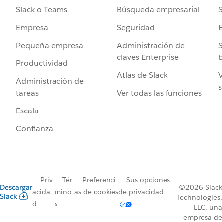
Búsqueda empresarial
S
Slack o Teams
Seguridad
Empresa
Administración de
S
Pequeña empresa
claves Enterprise
b
Productividad
Atlas de Slack
V
Administración de
s
Ver todas las funciones
tareas
Escala
Confianza
Priv
Tér
Preferenci
Sus opciones
Descargar
©2026 Slack
acida
mino
as de cookies
de privacidad
Slack
Technologies,
d
s
LLC, una
empresa de