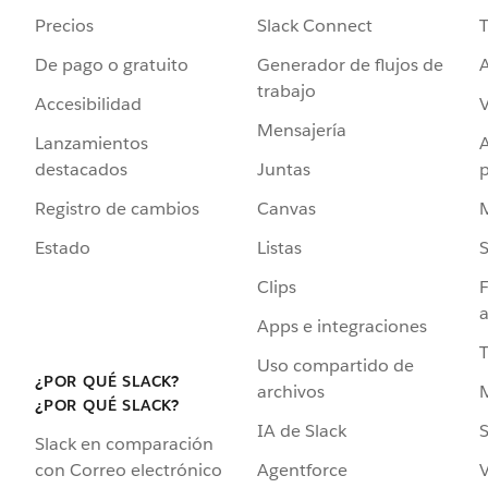
Precios
Slack Connect
T
De pago o gratuito
Generador de flujos de
A
trabajo
Accesibilidad
Mensajería
Lanzamientos
destacados
Juntas
Registro de cambios
Canvas
Estado
Listas
Clips
F
a
Apps e integraciones
Uso compartido de
¿POR QUÉ SLACK?
archivos
¿POR QUÉ SLACK?
IA de Slack
S
Slack en comparación
Agentforce
V
con Correo electrónico