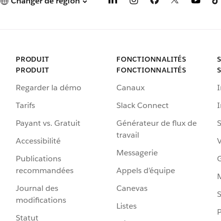
Changer de région
PRODUIT
FONCTIONNALITÉS
PRODUIT
FONCTIONNALITÉS
Regarder la démo
Canaux
I
Tarifs
Slack Connect
Payant vs. Gratuit
Générateur de flux de
S
travail
Accessibilité
Messagerie
Publications
G
recommandées
Appels d’équipe
Journal des
Canevas
S
modifications
Listes
P
Statut