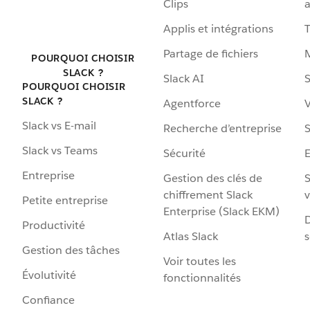
Clips
a
Applis et intégrations
Partage de fichiers
POURQUOI CHOISIR
SLACK ?
Slack AI
S
POURQUOI CHOISIR
SLACK ?
Agentforce
V
Slack vs E-mail
Recherche d’entreprise
S
Slack vs Teams
Sécurité
Entreprise
Gestion des clés de
S
chiffrement Slack
v
Petite entreprise
Enterprise (Slack EKM)
D
Productivité
Atlas Slack
s
Gestion des tâches
Voir toutes les
Évolutivité
fonctionnalités
Confiance