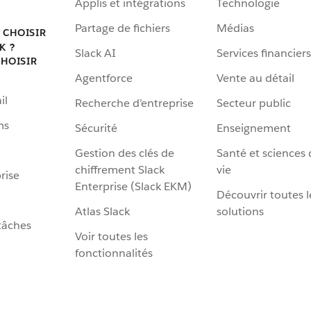
Applis et intégrations
Technologie
Partage de fichiers
Médias
 CHOISIR
K ?
Slack AI
Services financiers
HOISIR
Agentforce
Vente au détail
il
Recherche d’entreprise
Secteur public
ms
Sécurité
Enseignement
Gestion des clés de
Santé et sciences 
chiffrement Slack
vie
rise
Enterprise (Slack EKM)
Découvrir toutes l
Atlas Slack
solutions
tâches
Voir toutes les
fonctionnalités