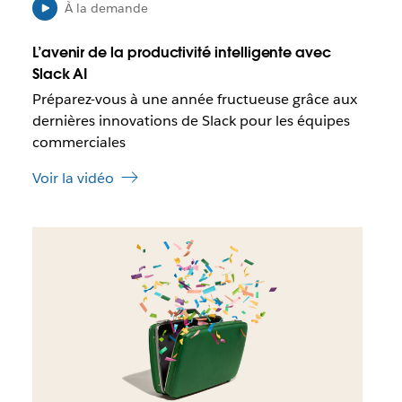
l
À la demande
u
e
n
q
n
L’avenir de la productivité intelligente avec
u
o
Slack AI
e
u
Préparez-vous à une année fructueuse grâce aux
c
v
e
dernières innovations de Slack pour les équipes
e
l
commerciales
l
i
o
e
Voir la vidéo
n
n
g
s
l
’
I
e
o
l
t
u
e
v
s
r
t
e
p
d
o
a
s
n
s