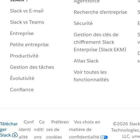
Agentforce
V
Slack vs E-mail
Recherche d’entreprise
S
Slack vs Teams
Sécurité
Entreprise
Gestion des clés de
S
chiffrement Slack
v
Petite entreprise
Enterprise (Slack EKM)
D
Productivité
Atlas Slack
s
Gestion des tâches
Voir toutes les
Évolutivité
fonctionnalités
Confiance
Conf
Co
Préféren
Vos choix en
Téléchar
©2026 Slack
ger
identi
nditi
ces de
matière de
Technologies,
Slack
LLC, une
alité
ons
cookies
confidentialité