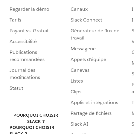
Regarder la démo
Canaux
I
Tarifs
Slack Connect
Payant vs. Gratuit
Générateur de flux de
S
travail
Accessibilité
Messagerie
Publications
G
recommandées
Appels d’équipe
Journal des
Canevas
S
modifications
Listes
P
Statut
Clips
a
Applis et intégrations
Partage de fichiers
POURQUOI CHOISIR
SLACK ?
Slack AI
S
POURQUOI CHOISIR
SLACK ?