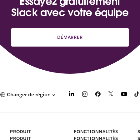
Essayez gratuitement
n
Slack avec votre équipe
s
u
n
n
DÉMARRER
o
u
v
e
l
o
n
g
l
Changer de région
e
t
PRODUIT
FONCTIONNALITÉS
PRODUIT
FONCTIONNALITÉS