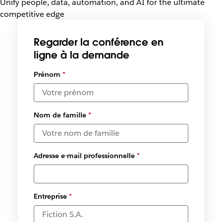
Unify people, data, automation, and AI for the ultimate
competitive edge
Regarder la conférence en
ligne à la demande
Sélectionner
Prénom
*
des dates et
des fuseaux
horaires
disponibles
Nom de famille
*
*
Adresse e-mail professionnelle
*
Entreprise
*