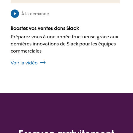
s
i
u
b
n
l
À la demande
n
e
o
q
Boostez vos ventes dans Slack
u
u
Préparez-vous à une année fructueuse grâce aux
v
e
dernières innovations de Slack pour les équipes
e
c
l
e
commerciales
o
l
n
Voir la vidéo
i
g
e
l
n
e
s
t
’
o
u
v
r
e
d
a