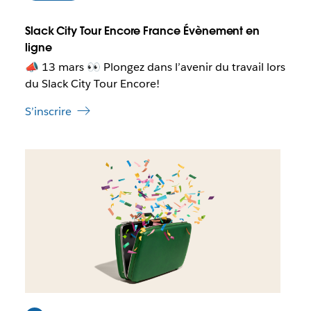
u
e
n
q
Slack City Tour Encore France Évènement en
n
u
ligne
o
e
u
📣 13 mars 👀 Plongez dans l’avenir du travail lors
c
v
du Slack City Tour Encore!
e
e
l
l
S’inscrire
i
o
e
n
n
g
I
s
l
l
’
e
e
o
t
s
u
t
v
p
r
o
e
s
d
s
a
i
n
b
s