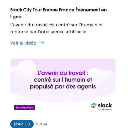
e
Slack City Tour Encore France Évènement en
q
ligne
u
e
L’avenir du travail est centré sur l’humain et
c
renforcé par l’intelligence artificielle.
e
l
Voir la vidéo
i
e
n
I
s
l
’
e
o
s
u
t
v
p
r
o
e
s
d
s
a
i
n
b
MAR 13
Virtuel
s
l