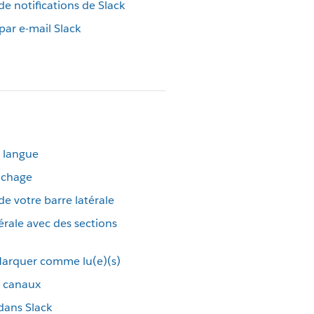
e notifications de Slack
ar e-mail Slack
e langue
ichage
de votre barre latérale
érale avec des sections
Marquer comme lu(e)(s)
e canaux
dans Slack