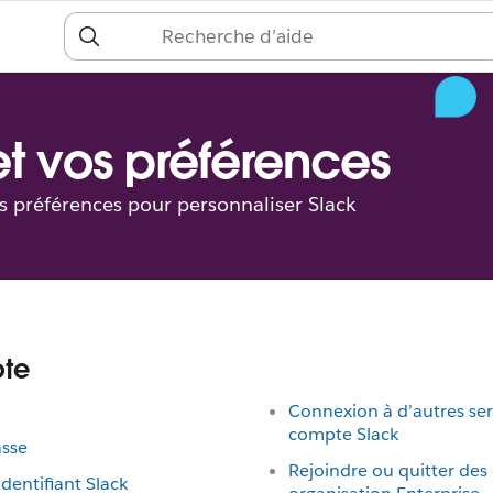
 et vos préférences
es préférences pour personnaliser Slack
pte
Connexion à d’autres se
compte Slack
asse
Rejoindre ou quitter des
dentifiant Slack