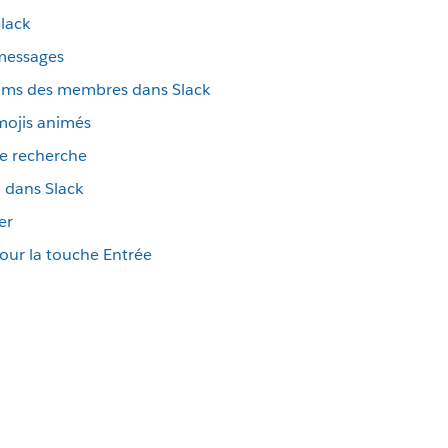
lack
 messages
 noms des membres dans Slack
émojis animés
de recherche
 dans Slack
er
pour la touche Entrée