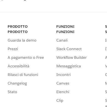
PRODOTTO
FUNZIONI
PRODOTTO
FUNZIONI
Guarda la demo
Canali
Prezzi
Slack Connect
I
A pagamento o Free
Workflow Builder
A
Accessibilità
Messaggistica
Rilasci di funzioni
Incontri
G
Changelog
Canvas
Stato
Elenchi
S
Clip
S
a