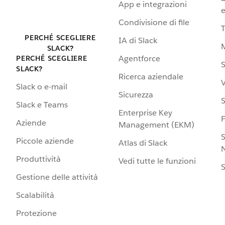
App e integrazioni
e
Condivisione di file
PERCHÉ SCEGLIERE
IA di Slack
SLACK?
Agentforce
PERCHÉ SCEGLIERE
S
SLACK?
Ricerca aziendale
V
Slack o e-mail
Sicurezza
S
Slack e Teams
Enterprise Key
Aziende
Management (EKM)
S
Piccole aziende
Atlas di Slack
N
Produttività
Vedi tutte le funzioni
S
Gestione delle attività
Scalabilità
Protezione