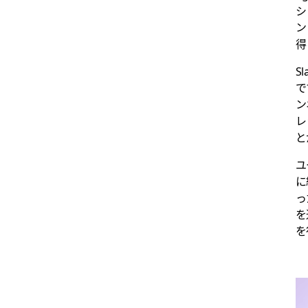
シ
ン
得
S
で
ン
レ
と
ユ
に
っ
を
を