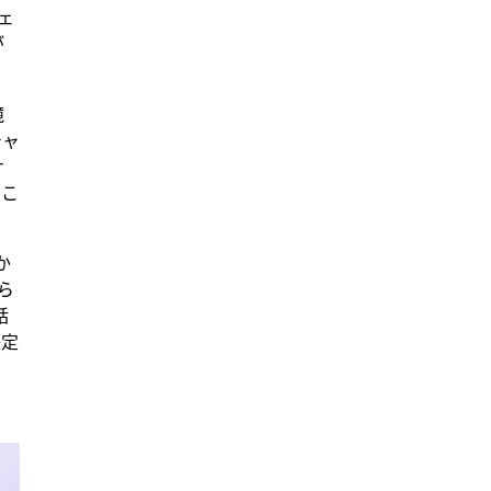
ェ
が
境
チャ
ナ
すこ
か
ら
話
決定