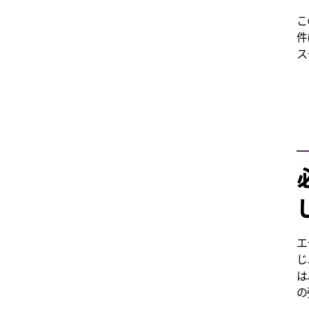
こ
件
ス
エ
じ
は
の