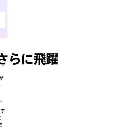
性がさらに飛躍
べて
。
が
エ
、
す。
作す
に
業