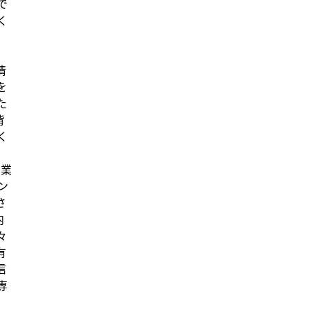
で
く
情
を
た
背
く
る業
ン
さ
内
々
有
信
専