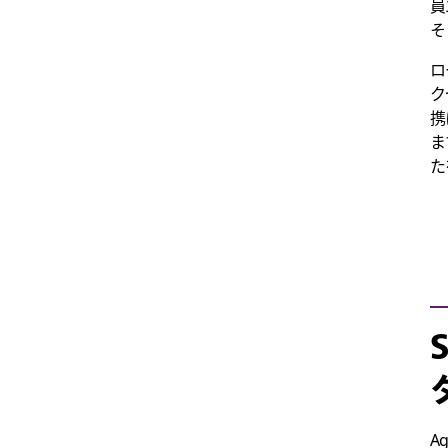
員
そ
ロ
ク
携
ま
た
Ag