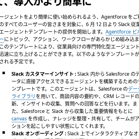
で、導入がより簡単に
ージェントをより簡単に使い始められるよう、Agentforce をご
のすべてのユーザーの皆さまを対象に、6 月 12 日より Slack 従
エージェントテンプレートの提供を開始します。
Agentforce 
ー
にトピック、アクション、ワークフローがあらかじめ組み込
このテンプレートにより、従業員向けの専門特化型エージェン
迅速に立ち上げることができます。以下のようなテンプレート
される予定です。
Slack カスタマーインサイト :
Slack 内から Salesforce の
ータに直接アクセスできるエージェントを構築するための
ンプレートです。このエージェントは、Salesforce の
デー
ライブラリ
を用いて、商談内容の要約や、CRM レコード
新、インサイトの収集、質問への回答などを行います。ま
た、Salesforce と Slack から収集した重要情報をもとに
canvas
を作成し、ナレッジを整理・共有して、チームが
ションを起こしやすい状態にしてくれます。
Slack オンボーディング :
Slack 上でインタラクティブな