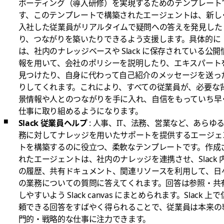
ボーディング（導入研修）を実現するためのテンプレート
す、このテンプレートで構築されたエージェントは、新し
入社した従業員がリアルタイムで疑問への答えを発見した
り、つながりを築いたりできるよう支援します。具体的に
は、社内のナレッジベースや Slack に保存されている公開
報を用いて、会社のポリシーを説明したり、エキスパート
見つけたり、自身に代わって自己紹介のメッセージを送っ
りしてくれます。これにより、すべての従業員が、必要な
景情報や人とのつながりを手に入れ、自信をもっていち早
仕事に取り組めるようになります。
Slack 従業員ヘルプ
: 人事、IT、法務、営業など、あらゆ
務に対してナレッジを用いたサポートを提供するエージェ
トを構築するのに役立つ、柔軟なテンプレートです。作成
れたエージェントは、社内のナレッジを連携させ、Slack 
の履歴、共有ドキュメント、関連リソースを利用して、日
の業務についての質問に答えてくれます。回答は参照・共
しやすいよう Slack canvas にまとめられます。Slack 上で
頼できる回答をすばやく得られることで、従業員は本来の
門的・戦略的な仕事に注力できます。