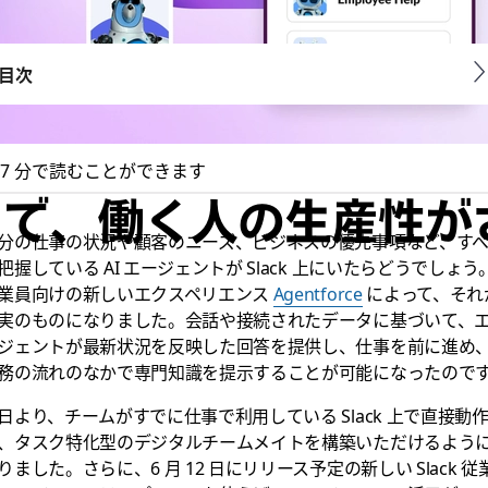
目次
7 分で読むことができます
Slack で、働く人の生産
分の仕事の状況や顧客のニーズ、ビジネスの優先事項など、す
把握している AI エージェントが Slack 上にいたらどうでしょう
業員向けの新しいエクスペリエンス
Agentforce
によって、それ
実のものになりました。会話や接続されたデータに基づいて、
ジェントが最新状況を反映した回答を提供し、仕事を前に進め
務の流れのなかで専門知識を提示することが可能になったので
日より、チームがすでに仕事で利用している Slack 上で直接動
、タスク特化型のデジタルチームメイトを構築いただけるよう
りました。さらに、6 月 12 日にリリース予定の新しい Slack 従