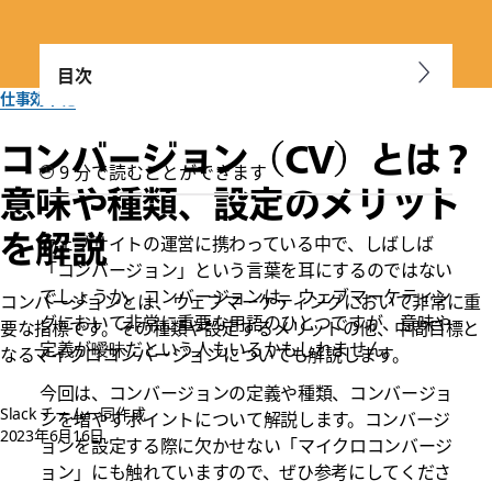
目次
仕事効率化
コンバージョン（CV）とは？
9 分で読むことができます
意味や種類、設定のメリット
を解説
ウェブサイトの運営に携わっている中で、しばしば
「コンバージョン」という言葉を耳にするのではない
でしょうか。コンバージョンは、ウェブマーケティン
コンバージョンとは、ウェブマーケティングにおいて非常に重
グにおいて非常に重要な用語のひとつですが、意味や
要な指標です。その種類や設定するメリットの他、中間目標と
定義が曖昧だという人もいるかもしれません。
なるマイクロコンバージョンについても解説します。
今回は、コンバージョンの定義や種類、コンバージョ
Slack チーム一同作成
ンを増やすポイントについて解説します。コンバージ
2023年6月16日
ョンを設定する際に欠かせない「マイクロコンバージ
ョン」にも触れていますので、ぜひ参考にしてくださ