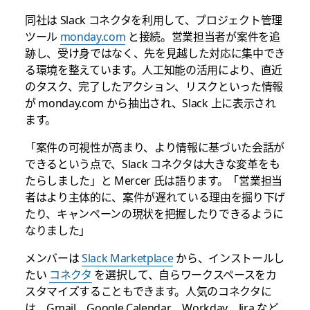
同社は Slack コネクタを利用して、プロジェクト管理
ツール
monday.com
と接続。営業担当者が案件を追
跡し、受け身ではなく、先を見越した対応に集中でき
る環境を整えています。人工知能の活用により、直近
のタスク、完了したアクション、リスクといった情報
が monday.com から抽出され、Slack 上に表示され
ます。
「案件の可視性が高まり、より情報に基づいた会話が
できるという点で、Slack コネクタは大きな変革をも
たらしました」と Mercer 氏は語ります。「営業担当
者はより主体的に、案件が遅れている理由を掘り下げ
たり、キャンペーンの現状を把握したりできるように
なりました」
メンバーは
Slack Marketplace
から、インストールし
たい
コネクタ
を選択して、自らワークスペースをカ
スタマイズすることもできます。人気のコネクタに
は、Gmail、Google Calendar、Workday、Jira など