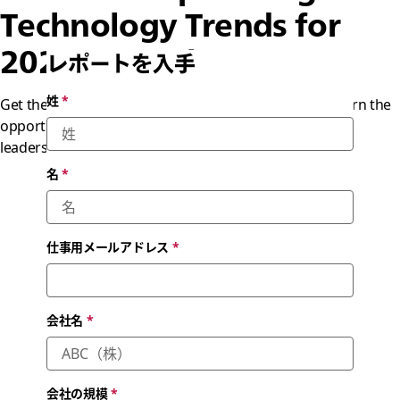
Technology Trends for
2025: Agentic AI
レポートを入手
姓
*
Get the research report from Gartner® analysts to learn the
opportunities and dangers of agentic AI — and how IT
leaders can prepare
名
*
仕事用メールアドレス
*
会社名
*
会社の規模
*