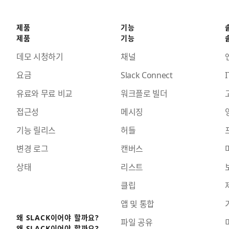
제품
기능
제품
기능
데모 시청하기
채널
요금
Slack Connect
I
유료와 무료 비교
워크플로 빌더
접근성
메시징
기능 릴리스
허들
변경 로그
캔버스
상태
리스트
클립
앱 및 통합
왜 SLACK이어야 할까요?
파일 공유
왜 SLACK이어야 할까요?