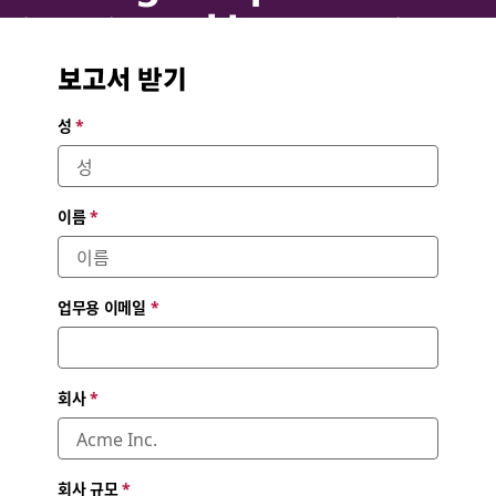
steps to making remote
working work for your
보고서 받기
business
성
*
Moving from crisis response to long-term strategy.
이름
*
업무용 이메일
*
회사
*
회사 규모
*