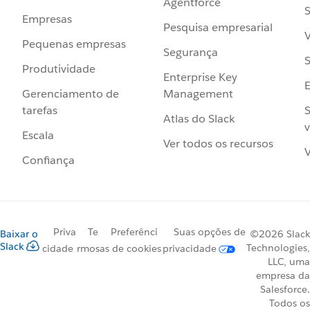
Agentforce
S
Empresas
Pesquisa empresarial
V
Pequenas empresas
Segurança
S
Produtividade
Enterprise Key
Management
Gerenciamento de
S
tarefas
Atlas do Slack
v
Escala
Ver todos os recursos
V
Confiança
Priva
Te
Preferênci
Suas opções de
Baixar o
©2026 Slack
Slack
Technologies,
cidade
rmos
as de cookies
privacidade
LLC, uma
empresa da
Salesforce.
Todos os