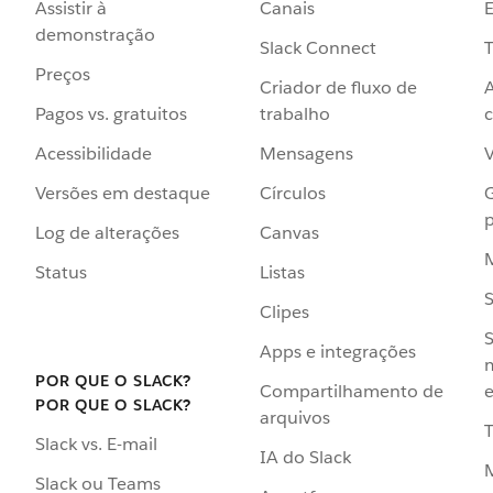
Assistir à
Canais
demonstração
Slack Connect
T
Preços
Criador de fluxo de
Pagos vs. gratuitos
trabalho
c
Acessibilidade
Mensagens
Versões em destaque
Círculos
p
Log de alterações
Canvas
Status
Listas
Clipes
S
Apps e integrações
POR QUE O SLACK?
Compartilhamento de
e
POR QUE O SLACK?
arquivos
Slack vs. E-mail
IA do Slack
Slack ou Teams