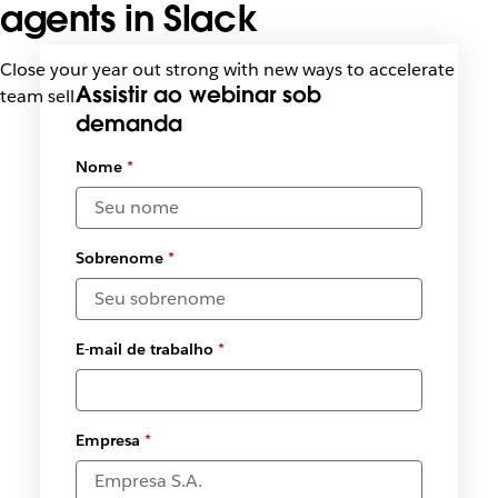
agents in Slack
Close your year out strong with new ways to accelerate
Assistir ao webinar sob
team selling in Slack.
demanda
Selecione
Nome
*
a data e os
fusos
horários
disponíveis
Sobrenome
*
*
E-mail de trabalho
*
Empresa
*