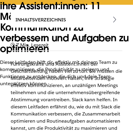
ihre Assistent:innen: 11
Möglichkeiten, die
INHALTSVERZEICHNIS
Kommunikation zu
verbessern und Aufgaben zu
7 Min. Lesezeit
optimieren
Dieser Leitfaden hilft dir, effektiv mit deinem Team zu
Führungskräfte und Assistent:innen der
kommunizieren, die Produktivität zu steigern und
Geschäftsleitung haben viel zu tun: Sie müssen die
Funktionen zu entdecken, die dich und dein Team
Mitarbeitenden motiviert halten, ihre Strategie
unterstützen können
effektiv kommunizieren, an unzähligen Meetings
teilnehmen und die unternehmensübergreifende
Abstimmung vorantreiben. Slack kann helfen. In
diesem Leitfaden erfährst du, wie du mit Slack die
Kommunikation verbessern, die Zusammenarbeit
optimieren und Routineaufgaben automatisieren
kannst, um die Produktivität zu maximieren und