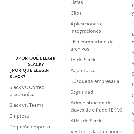
Listas
F
Clips
y
Aplicaciones e
integraciones
Uso compartido de
archivos
S
¿POR QUÉ ELEGIR
IA de Slack
V
SLACK?
Agentforce
¿POR QUÉ ELEGIR
S
SLACK?
Búsqueda empresarial
Slack vs. Correo
Seguridad
electrónico
C
Administración de
s
Slack vs. Teams
claves de cifrado (EKM)
V
Empresa
Atlas de Slack
s
Pequeña empresa
Ver todas las funciones