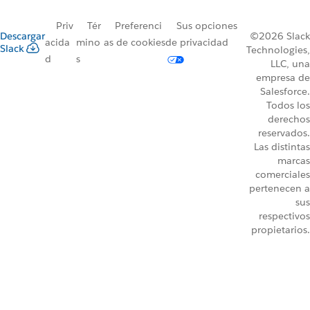
Priv
Tér
Preferenci
Sus opciones
Descargar
©2026 Slack
acida
mino
as de cookies
de privacidad
Slack
Technologies,
d
s
LLC, una
empresa de
Salesforce.
Todos los
derechos
reservados.
Las distintas
marcas
comerciales
pertenecen a
sus
respectivos
propietarios.