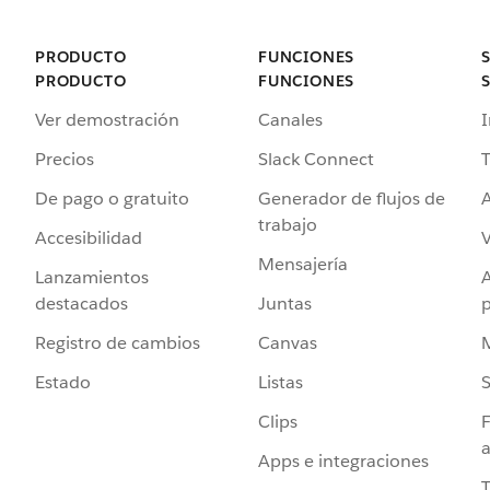
PRODUCTO
FUNCIONES
PRODUCTO
FUNCIONES
Ver demostración
Canales
I
Precios
Slack Connect
T
De pago o gratuito
Generador de flujos de
A
trabajo
Accesibilidad
Mensajería
Lanzamientos
destacados
Juntas
Registro de cambios
Canvas
Estado
Listas
Clips
F
a
Apps e integraciones