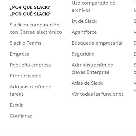
Uso compartido de
¿POR QUÉ SLACK?
archivos
¿POR QUÉ SLACK?
IA de Slack
S
Slack en comparación
Agentforce
V
con Correo electrónico
Búsqueda empresarial
S
Slack o Teams
Seguridad
Empresa
Administración de
S
Pequeña empresa
claves Enterprise
b
Productividad
Atlas de Slack
V
Administración de
s
Ver todas las funciones
tareas
Escala
Confianza