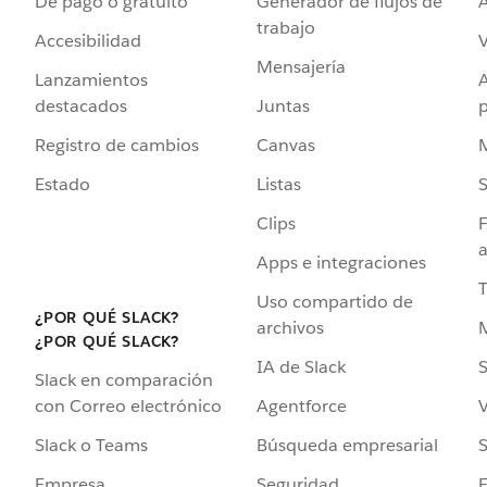
De pago o gratuito
Generador de flujos de
A
trabajo
Accesibilidad
Mensajería
Lanzamientos
destacados
Juntas
Registro de cambios
Canvas
Estado
Listas
Clips
F
a
Apps e integraciones
Uso compartido de
¿POR QUÉ SLACK?
archivos
¿POR QUÉ SLACK?
IA de Slack
S
Slack en comparación
Agentforce
V
con Correo electrónico
Búsqueda empresarial
S
Slack o Teams
Seguridad
Empresa