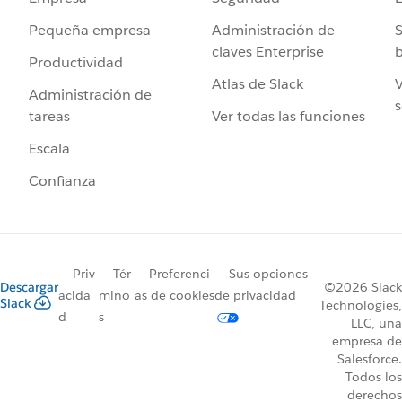
Administración de
S
Pequeña empresa
claves Enterprise
b
Productividad
Atlas de Slack
V
Administración de
s
Ver todas las funciones
tareas
Escala
Confianza
Priv
Tér
Preferenci
Sus opciones
Descargar
©2026 Slack
acida
mino
as de cookies
de privacidad
Slack
Technologies,
d
s
LLC, una
empresa de
Salesforce.
Todos los
derechos