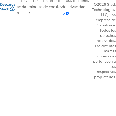
Priv
Tér
Preferenci
Sus opciones
Descargar
©2026 Slack
acida
mino
as de cookies
de privacidad
Slack
Technologies,
d
s
LLC, una
empresa de
Salesforce.
Todos los
derechos
reservados.
Las distintas
marcas
comerciales
pertenecen a
sus
respectivos
propietarios.