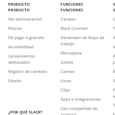
PRODUCTO
FUNCIONES
PRODUCTO
FUNCIONES
Ver demostración
Canales
I
Precios
Slack Connect
T
De pago o gratuito
Generador de flujos de
A
trabajo
Accesibilidad
Mensajería
Lanzamientos
destacados
Juntas
Registro de cambios
Canvas
Estado
Listas
Clips
F
a
Apps e integraciones
Uso compartido de
¿POR QUÉ SLACK?
archivos