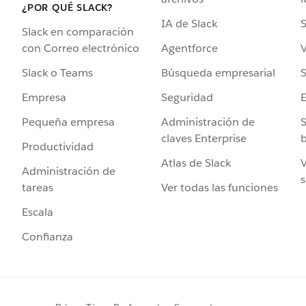
¿POR QUÉ SLACK?
IA de Slack
S
Slack en comparación
Agentforce
V
con Correo electrónico
Búsqueda empresarial
S
Slack o Teams
Seguridad
Empresa
Administración de
S
Pequeña empresa
claves Enterprise
b
Productividad
Atlas de Slack
V
Administración de
s
Ver todas las funciones
tareas
Escala
Confianza