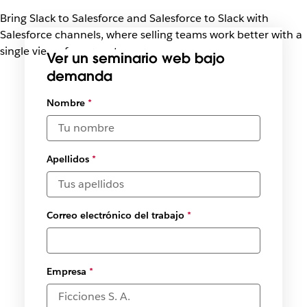
Bring Slack to Salesforce and Salesforce to Slack with
Salesforce channels, where selling teams work better with a
single view of your customer.
Ver un seminario web bajo
demanda
Seleccionar
Nombre
*
fechas y
zonas
horarias
disponibles
Apellidos
*
*
Correo electrónico del trabajo
*
Empresa
*