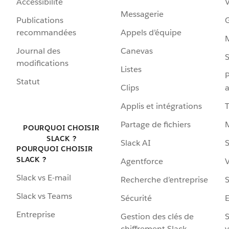
Accessibilité
Messagerie
Publications
G
recommandées
Appels d’équipe
Journal des
Canevas
S
modifications
Listes
P
Statut
Clips
a
Applis et intégrations
Partage de fichiers
POURQUOI CHOISIR
SLACK ?
Slack AI
S
POURQUOI CHOISIR
SLACK ?
Agentforce
V
Slack vs E-mail
Recherche d’entreprise
S
Slack vs Teams
Sécurité
Entreprise
Gestion des clés de
S
chiffrement Slack
v