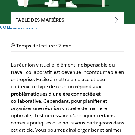
TABLE DES MATIÈRES
COLLABORATION
Réunion virtuelle : Qu’est-ce
Temps de lecture : 7 min
que c’est et comment
l’organiser ?
La réunion virtuelle, élément indispensable du
travail collaboratif, est devenue incontournable en
Une réunion virtuelle, élément clé du travail collaboratif,
entreprise. Facile à mettre en place et peu
améliore la productivité des équipes et leur implication, où
coûteux, ce type de réunion
répond aux
qu’elles se trouvent.
problématiques d’une ère connectée et
collaborative
. Cependant, pour planifier et
organiser une réunion virtuelle de manière
Par l’équipe Slack
17 mai 2023
optimale, il est nécessaire d’appliquer certains
conseils pratiques que nous vous partageons dans
cet article. Vous pourrez ainsi organiser et animer