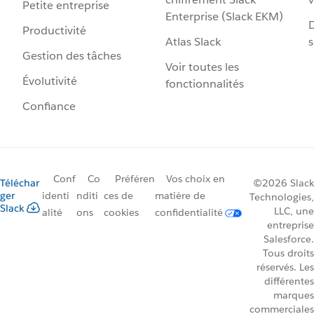
Petite entreprise
Enterprise (Slack EKM)
D
Productivité
Atlas Slack
s
Gestion des tâches
Voir toutes les
Évolutivité
fonctionnalités
Confiance
Conf
Co
Préféren
Vos choix en
Téléchar
©2026 Slack
ger
identi
nditi
ces de
matière de
Technologies,
Slack
LLC, une
alité
ons
cookies
confidentialité
entreprise
Salesforce.
Tous droits
réservés. Les
différentes
marques
commerciales