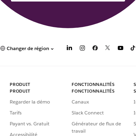
v
e
l
o
n
g
l
Changer de région
e
t
PRODUIT
FONCTIONNALITÉS
PRODUIT
FONCTIONNALITÉS
Regarder la démo
Canaux
I
Tarifs
Slack Connect
Payant vs. Gratuit
Générateur de flux de
S
travail
Accessibilité