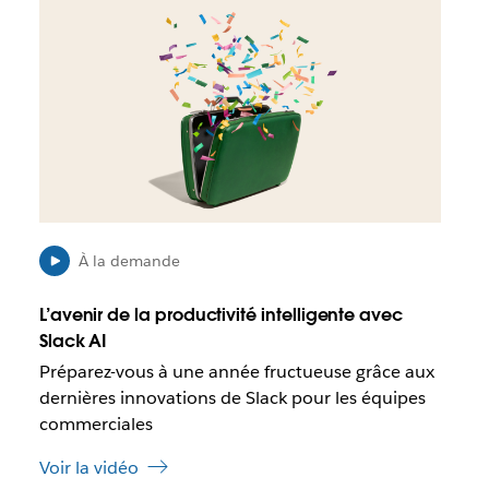
I
l
e
s
t
p
o
s
s
i
b
l
À la demande
e
q
L’avenir de la productivité intelligente avec
u
Slack AI
e
Préparez-vous à une année fructueuse grâce aux
c
e
dernières innovations de Slack pour les équipes
l
commerciales
i
e
Voir la vidéo
n