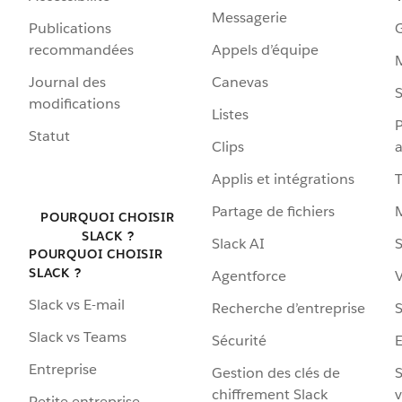
Messagerie
Publications
G
recommandées
Appels d’équipe
Journal des
Canevas
S
modifications
Listes
P
Statut
Clips
a
Applis et intégrations
Partage de fichiers
POURQUOI CHOISIR
SLACK ?
Slack AI
S
POURQUOI CHOISIR
SLACK ?
Agentforce
V
Slack vs E-mail
Recherche d’entreprise
S
Slack vs Teams
Sécurité
Entreprise
Gestion des clés de
S
chiffrement Slack
v
Petite entreprise