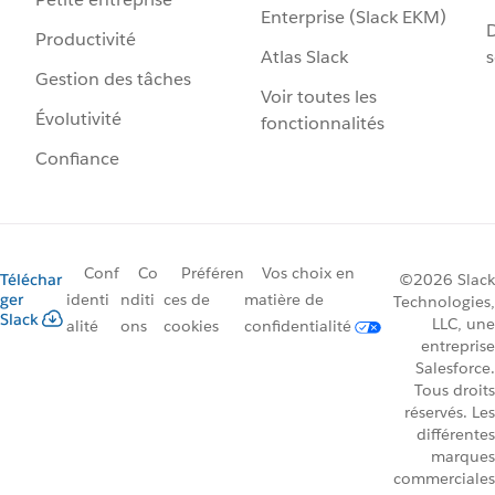
Enterprise (Slack EKM)
D
Productivité
Atlas Slack
s
Gestion des tâches
Voir toutes les
Évolutivité
fonctionnalités
Confiance
Conf
Co
Préféren
Vos choix en
Téléchar
©2026 Slack
ger
identi
nditi
ces de
matière de
Technologies,
Slack
LLC, une
alité
ons
cookies
confidentialité
entreprise
Salesforce.
Tous droits
réservés. Les
différentes
marques
commerciales