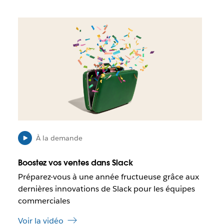
s
’
I
o
l
u
e
v
s
r
t
e
p
d
o
a
s
n
s
s
i
u
b
n
l
À la demande
n
e
o
q
Boostez vos ventes dans Slack
u
u
Préparez-vous à une année fructueuse grâce aux
v
e
dernières innovations de Slack pour les équipes
e
c
l
e
commerciales
o
l
n
Voir la vidéo
i