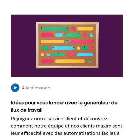
g
e
l
n
e
I
s
t
l
’
e
o
s
u
t
v
p
r
o
e
s
d
s
a
i
n
b
s
l
u
À la demande
e
n
q
n
Idées pour vous lancer avec le générateur de
u
o
flux de travail
e
u
Rejoignez notre service client et découvrez
c
v
e
comment notre équipe et nos clients maximisent
e
l
l
leur efficacité avec des automatisations faciles à