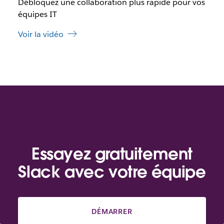
l
Débloquez une collaboration plus rapide pour vos
c
o
e
équipes IT
n
l
g
Voir la vidéo
i
l
e
e
n
t
s
’
o
u
v
r
e
d
Essayez gratuitement
a
n
Slack avec votre équipe
s
u
n
n
DÉMARRER
o
u