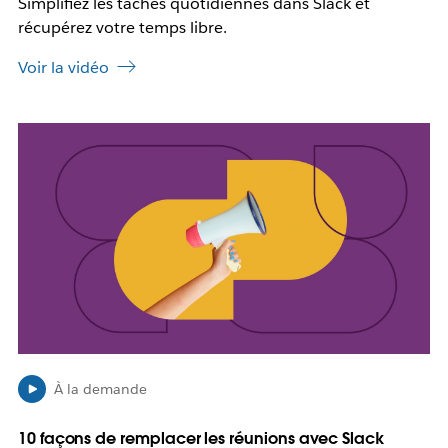
e
Simplifiez les tâches quotidiennes dans Slack et
n
l
récupérez votre temps libre.
g
i
l
e
Voir la vidéo
e
n
t
s
’
I
o
l
u
e
v
s
r
t
e
p
d
o
a
s
n
s
s
i
u
b
n
l
n
e
À la demande
o
q
u
u
10 façons de remplacer les réunions avec Slack
v
e