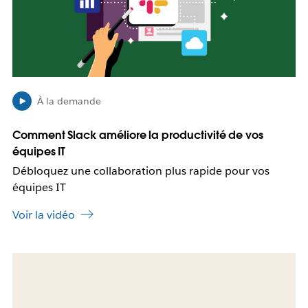
d
o
a
s
n
s
s
i
u
b
n
l
n
e
À la demande
o
q
u
u
Comment Slack améliore la productivité de vos
v
e
équipes IT
e
c
l
e
Débloquez une collaboration plus rapide pour vos
o
l
équipes IT
n
i
g
e
Voir la vidéo
l
n
e
s
t
’
I
o
l
u
e
v
s