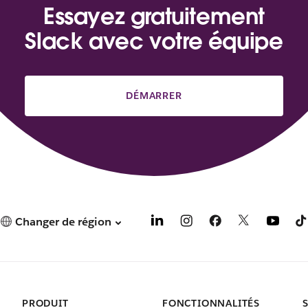
Essayez gratuitement
u
v
Slack avec votre équipe
e
l
o
n
g
DÉMARRER
l
e
t
Changer de région
PRODUIT
FONCTIONNALITÉS