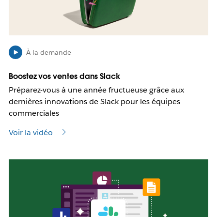
n
s
s
i
u
b
n
l
n
e
À la demande
o
q
u
u
Boostez vos ventes dans Slack
v
e
e
Préparez-vous à une année fructueuse grâce aux
c
l
e
dernières innovations de Slack pour les équipes
o
l
commerciales
n
i
g
e
Voir la vidéo
l
n
e
s
t
’
I
o
l
u
e
v
s
r
t
e
p