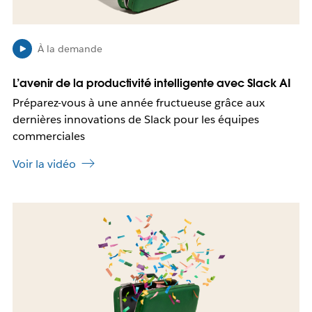
i
b
l
e
À la demande
q
u
L’avenir de la productivité intelligente avec Slack AI
e
Préparez-vous à une année fructueuse grâce aux
c
e
dernières innovations de Slack pour les équipes
l
commerciales
i
e
Voir la vidéo
n
s
’
I
o
l
u
e
v
s
r
t
e
p
d
o
a
s