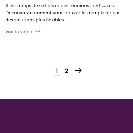
e
Il est temps de se libérer des réunions inefficaces.
c
l
e
Découvrez comment vous pouvez les remplacer par
o
l
des solutions plus flexibles.
n
i
g
e
Voir la vidéo
l
n
e
s
t
’
o
u
v
1
2
r
e
d
a
n
s
u
n
n
o