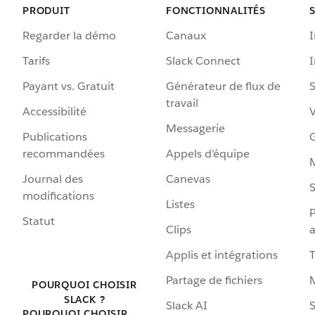
PRODUIT
FONCTIONNALITÉS
Regarder la démo
Canaux
I
Tarifs
Slack Connect
Payant vs. Gratuit
Générateur de flux de
S
travail
Accessibilité
Messagerie
Publications
G
recommandées
Appels d’équipe
Journal des
Canevas
S
modifications
Listes
P
Statut
Clips
a
Applis et intégrations
Partage de fichiers
POURQUOI CHOISIR
SLACK ?
Slack AI
S
POURQUOI CHOISIR