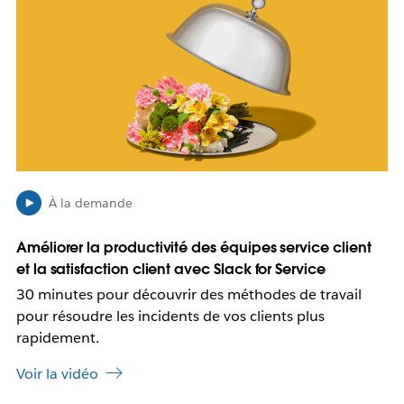
u
e
v
s
r
t
e
p
d
o
a
s
n
s
s
i
u
b
n
l
n
e
À la demande
o
q
u
u
Améliorer la productivité des équipes service client
v
e
et la satisfaction client avec Slack for Service
e
c
l
e
30 minutes pour découvrir des méthodes de travail
o
l
pour résoudre les incidents de vos clients plus
n
i
rapidement.
g
e
l
n
Voir la vidéo
e
s
t