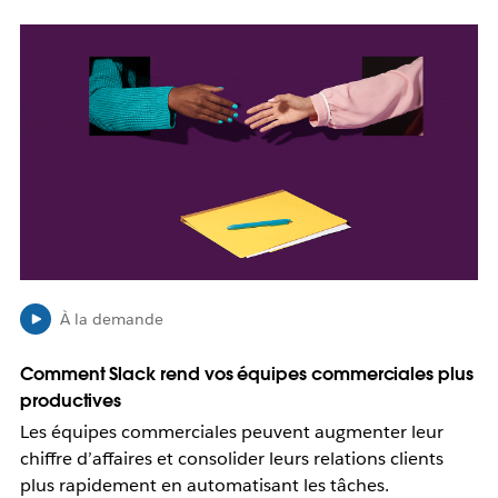
’
o
I
u
l
v
e
r
s
e
t
d
p
a
o
n
s
s
s
u
i
n
b
n
l
o
e
À la demande
u
q
v
u
Comment Slack rend vos équipes commerciales plus
e
e
l
productives
c
o
e
Les équipes commerciales peuvent augmenter leur
n
l
chiffre d’affaires et consolider leurs relations clients
g
i
plus rapidement en automatisant les tâches.
l