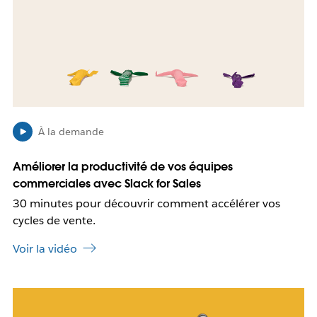
r
t
e
p
d
o
a
s
n
s
s
i
u
b
n
l
n
e
À la demande
o
q
u
u
Améliorer la productivité de vos équipes
v
e
commerciales avec Slack for Sales
e
c
l
e
30 minutes pour découvrir comment accélérer vos
o
l
cycles de vente.
n
i
g
e
Voir la vidéo
l
n
e
s
t
’
I
o
l