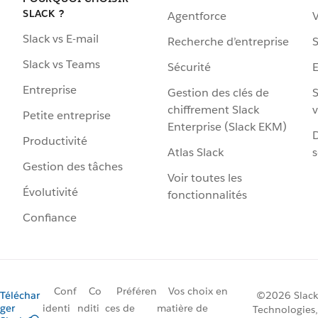
SLACK ?
Agentforce
V
Slack vs E-mail
Recherche d’entreprise
S
Slack vs Teams
Sécurité
Entreprise
Gestion des clés de
S
chiffrement Slack
v
Petite entreprise
Enterprise (Slack EKM)
D
Productivité
Atlas Slack
s
Gestion des tâches
Voir toutes les
Évolutivité
fonctionnalités
Confiance
Conf
Co
Préféren
Vos choix en
Téléchar
©2026 Slack
ger
identi
nditi
ces de
matière de
Technologies,