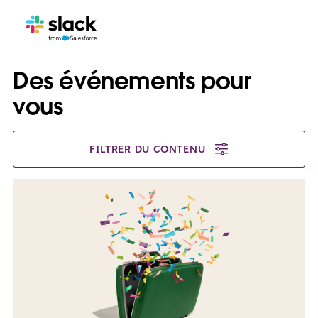
Des événements pour
vous
FILTRER DU CONTENU
I
l
e
s
t
p
o
s
s